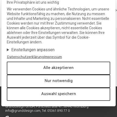
Ihre Privatsphäre ist uns wichtig
NÄCHSTER
Wir verwenden Cookies und ähnliche Technologien, um unsere
Wir ziehen um!
Website funktionsfähig zu machen, die Nutzung zu messen
und Inhalte und Marketing zu personalisieren. Nicht essentielle
Cookies werden nur mit Ihrer Zustimmung verwendet. Sie
können alle Cookies akzeptieren, nicht essentielle Cookies
ablehnen oder Ihre Einstellungen verwalten. Sie können Ihre
Auswahl jederzeit über das Symbol für die Cookie-
Einstellungen ändern.
Klarheit und Substanz für Ihre Marke.
Einstellungen anpassen
Wir entwickeln Designlösungen, die wirken, langfristig tragen
und Ihre Identität nachhaltig stärken.
Datenschutzerklärung
Impressum
Projekt anfragen
Alle akzeptieren
Nur notwendig
Auswahl speichern
Grunddesign GmbH, Porschestraße 47, 38440 Wolfsburg
info@grunddesign.com, Tel. 05361 890 77 0