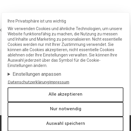
Ihre Privatsphäre ist uns wichtig
VORIGER
Wir verwenden Cookies und ähnliche Technologien, um unsere
Wirkungsvoll animiert
Website funktionsfähig zu machen, die Nutzung zu messen
und Inhalte und Marketing zu personalisieren. Nicht essentielle
Cookies werden nur mit Ihrer Zustimmung verwendet. Sie
können alle Cookies akzeptieren, nicht essentielle Cookies
ablehnen oder Ihre Einstellungen verwalten. Sie können Ihre
Auswahl jederzeit über das Symbol für die Cookie-
Einstellungen ändern.
Klarheit und Substanz für Ihre Marke.
Einstellungen anpassen
Wir entwickeln Designlösungen, die wirken, langfristig tragen
und Ihre Identität nachhaltig stärken.
Datenschutzerklärung
Impressum
Projekt anfragen
Alle akzeptieren
Nur notwendig
Auswahl speichern