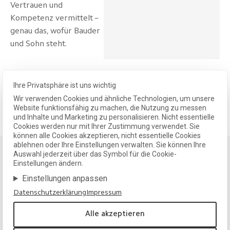
Vertrauen und
Kompetenz vermittelt –
genau das, wofür Bauder
und Sohn steht.
Ihre Privatsphäre ist uns wichtig
Wir verwenden Cookies und ähnliche Technologien, um unsere
Alle Projekte zeigen
Website funktionsfähig zu machen, die Nutzung zu messen
und Inhalte und Marketing zu personalisieren. Nicht essentielle
Cookies werden nur mit Ihrer Zustimmung verwendet. Sie
können alle Cookies akzeptieren, nicht essentielle Cookies
ablehnen oder Ihre Einstellungen verwalten. Sie können Ihre
Auswahl jederzeit über das Symbol für die Cookie-
Einstellungen ändern.
Klarheit und Substanz für Ihre Marke.
Einstellungen anpassen
Wir entwickeln Designlösungen, die wirken, langfristig tragen
und Ihre Identität nachhaltig stärken.
Datenschutzerklärung
Impressum
Projekt anfragen
Alle akzeptieren