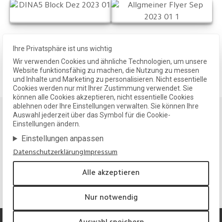
Ihre Privatsphäre ist uns wichtig
Wir verwenden Cookies und ähnliche Technologien, um unsere
Alle Projekte zeigen
Website funktionsfähig zu machen, die Nutzung zu messen
und Inhalte und Marketing zu personalisieren. Nicht essentielle
Cookies werden nur mit Ihrer Zustimmung verwendet. Sie
können alle Cookies akzeptieren, nicht essentielle Cookies
ablehnen oder Ihre Einstellungen verwalten. Sie können Ihre
Auswahl jederzeit über das Symbol für die Cookie-
Einstellungen ändern.
Klarheit und Substanz für Ihre Marke.
Einstellungen anpassen
Wir entwickeln Designlösungen, die wirken, langfristig tragen
und Ihre Identität nachhaltig stärken.
Datenschutzerklärung
Impressum
Projekt anfragen
Alle akzeptieren
Nur notwendig